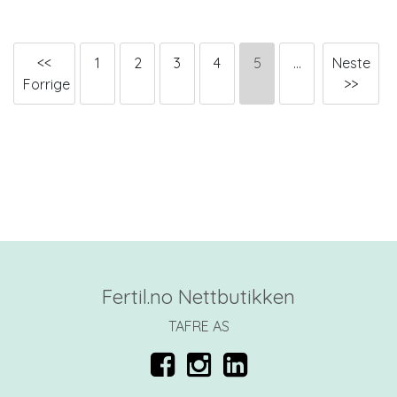
<<
1
2
3
4
5
...
Neste
Forrige
>>
Fertil.no Nettbutikken
TAFRE AS