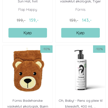
Sun Hat, hvit
vaskeklut økologisk, Tiger
Flap Happy
Fürnis
159,-
143,-
199,-
159,-
Kjøp
Kjøp
-10%
-10%
Fürnis Badehanske
Oh, Baby! - Rens og pleie til
vaskeklut økologisk, Bjørn
bleieskift, 400 ml, ...