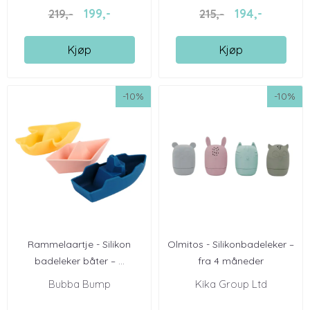
199,-
194,-
219,-
215,-
Kjøp
Kjøp
-10%
-10%
Rammelaartje - Silikon
Olmitos - Silikonbadeleker –
badeleker båter – ...
fra 4 måneder
Bubba Bump
Kika Group Ltd