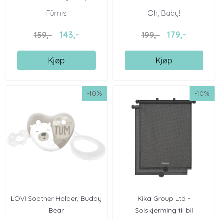
Fürnis
Oh, Baby!
143,-
179,-
159,-
199,-
Kjøp
Kjøp
-10%
-10%
LOVI Soother Holder, Buddy
Kika Group Ltd -
Bear
Solskjerming til bil