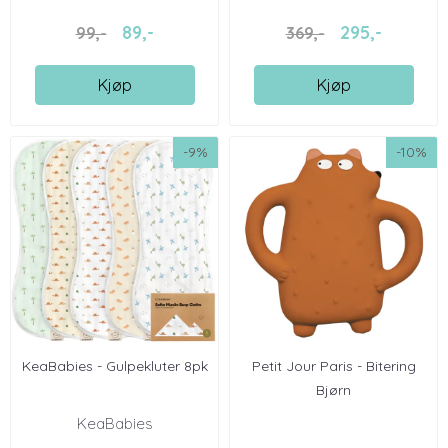
89,-
295,-
99,-
369,-
Kjøp
Kjøp
-9%
-10%
KeaBabies - Gulpekluter 8pk
Petit Jour Paris - Bitering
Bjørn
KeaBabies