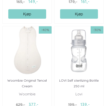
149,-
161,-
165,-
179,-
Kjøp
Kjøp
-40%
-30%
Woombie Original Tencel
LOVI Self sterilizing Bottle
Cream
250 ml
Woombie
Lovi
377,-
139,-
629,-
199,-