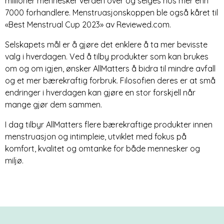
millioner mennesker verden over og selges hos mer enn
7000 forhandlere. Menstruasjonskoppen ble også kåret til
«Best Menstrual Cup 2023» av Reviewed.com.
Selskapets mål er å gjøre det enklere å ta mer bevisste
valg i hverdagen. Ved å tilby produkter som kan brukes
om og om igjen, ønsker AllMatters å bidra til mindre avfall
og et mer bærekraftig forbruk. Filosofien deres er at små
endringer i hverdagen kan gjøre en stor forskjell når
mange gjør dem sammen.
I dag tilbyr AllMatters flere bærekraftige produkter innen
menstruasjon og intimpleie, utviklet med fokus på
komfort, kvalitet og omtanke for både mennesker og
miljø.