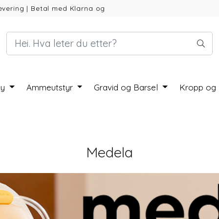
evering
|
Betal med Klarna og
by
Ammeutstyr
Gravid og Barsel
Kropp og
Medela