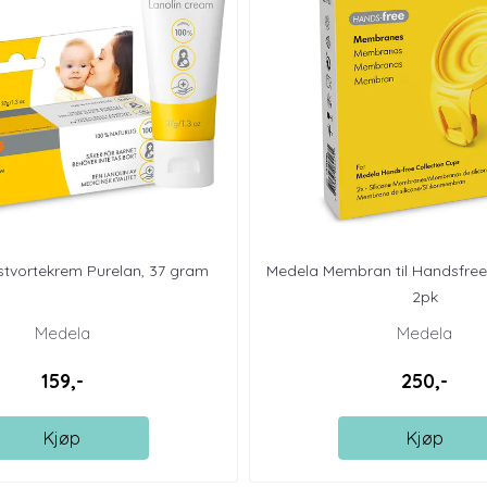
stvortekrem Purelan, 37 gram
Medela Membran til Handsfre
2pk
Medela
Medela
159,-
250,-
Kjøp
Kjøp