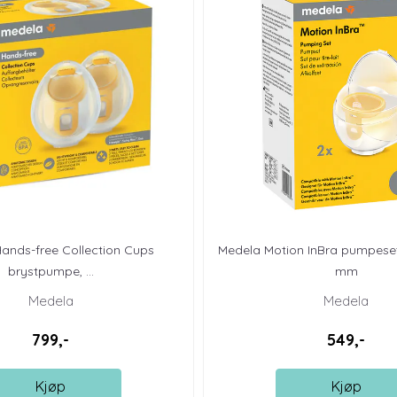
ands-free Collection Cups
Medela Motion InBra pumpeset
brystpumpe, ...
mm
Medela
Medela
799,-
549,-
Kjøp
Kjøp