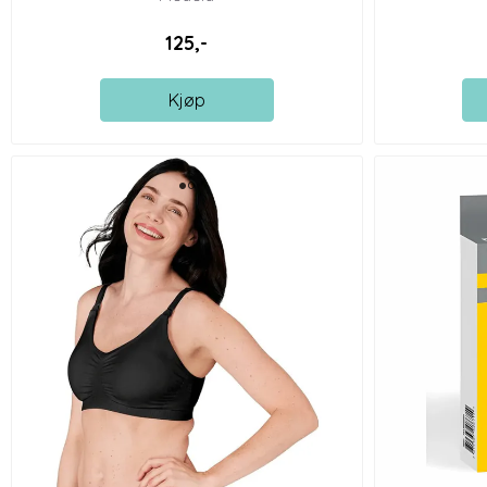
125,-
Kjøp