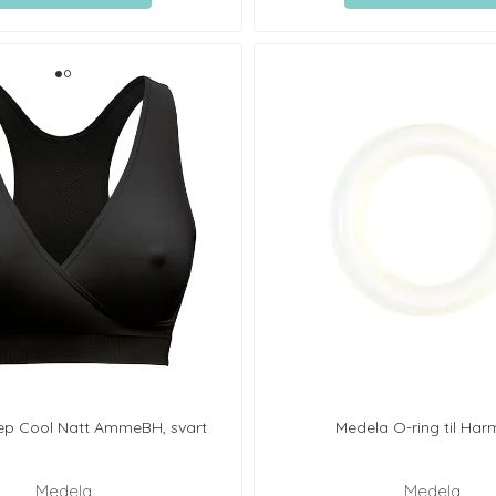
ep Cool Natt AmmeBH, svart
Medela O-ring til Ha
Medela
Medela