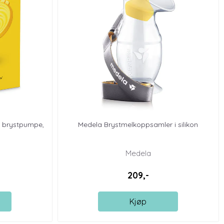
e brystpumpe,
Medela Brystmelkoppsamler i silikon
Medela
209,-
Kjøp