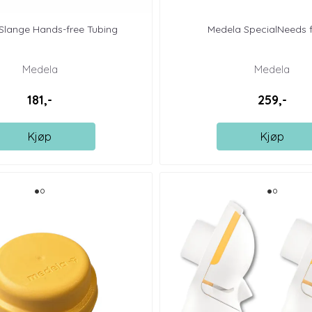
Slange Hands-free Tubing
Medela SpecialNeeds f
Medela
Medela
181,-
259,-
Kjøp
Kjøp