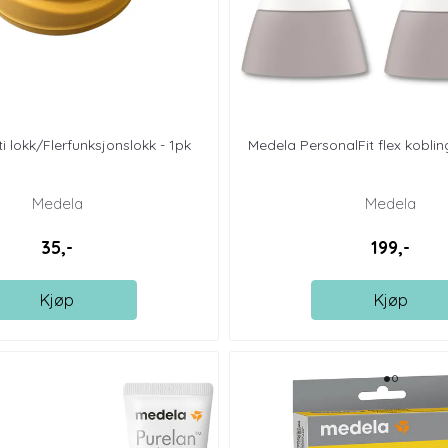
i lokk/Flerfunksjonslokk - 1pk
Medela PersonalFit flex koblin
Medela
Medela
35,-
199,-
Kjøp
Kjøp