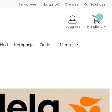
Personvern
Logg på
Om oss
Kontakt oss
0
Logg inn
Handlekurv
 Hud
Kampanje
Outlet
Merker