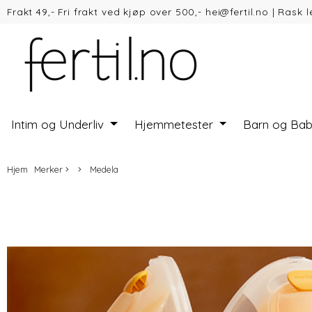
Frakt 49,- Fri frakt ved kjøp over 500,- hei@fertil.no
|
Rask l
Vipps
Intim og Underliv
Hjemmetester
Barn og Ba
Hjem
Merker
Medela