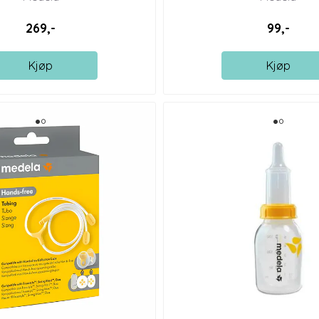
269,-
99,-
Kjøp
Kjøp