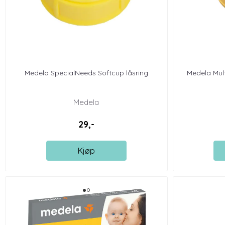
Medela SpecialNeeds Softcup låsring
Medela Mult
Medela
29,-
Kjøp