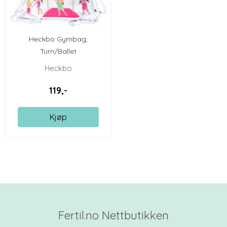
Heckbo Gymbag,
Turn/Ballet
Heckbo
119,-
Kjøp
Fertil.no Nettbutikken