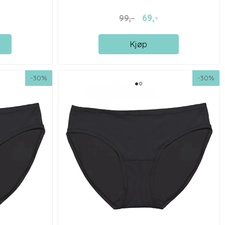
69,-
99,-
Kjøp
-30%
-30%