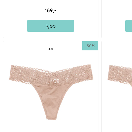
169,-
Kjøp
-30%