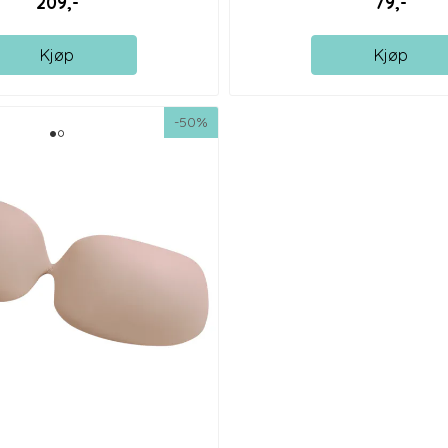
209,-
79,-
Kjøp
Kjøp
-50%