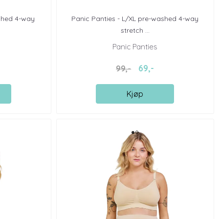
shed 4-way
Panic Panties - L/XL pre-washed 4-way
stretch ...
Panic Panties
69,-
99,-
Kjøp