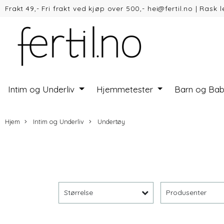
Frakt 49,- Fri frakt ved kjøp over 500,- hei@fertil.no
|
Rask l
Vipps
Intim og Underliv
Hjemmetester
Barn og Ba
Hjem
Intim og Underliv
Undertøy
Størrelse
Produsenter