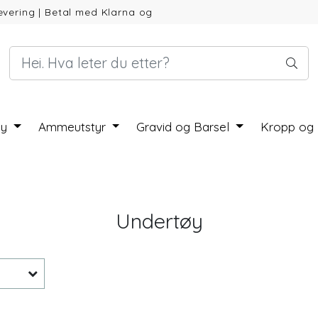
evering
|
Betal med Klarna og
by
Ammeutstyr
Gravid og Barsel
Kropp og
Undertøy