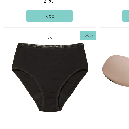
219,-
Kjøp
-30%