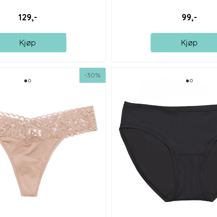
129,-
99,-
Kjøp
Kjøp
-30%