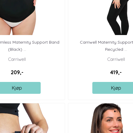
amless Maternity Support Band
Carriwell Maternity Suppor
(Black) ...
Recycled ...
Carriwell
Carriwell
209,-
419,-
Kjøp
Kjøp