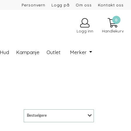
Personvern
Logg på
Om oss
Kontakt oss
0
Logg inn
Handlekurv
 Hud
Kampanje
Outlet
Merker
Bestselgere