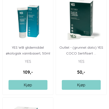
YES WB glidemiddel
Outlet - (grunnet dato) YES
økologisk vannbasert, 50ml
COCO Sertifisert ...
YES
YES
109,-
50,-
Kjøp
Kjøp