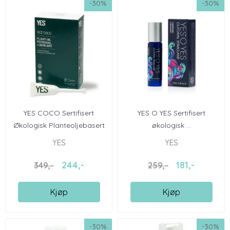
-30%
-30%
YES COCO Sertifisert
YES O YES Sertifisert
Økologisk Planteoljebasert
økologisk ...
...
YES
YES
244,-
181,-
349,-
259,-
Kjøp
Kjøp
-30%
-30%