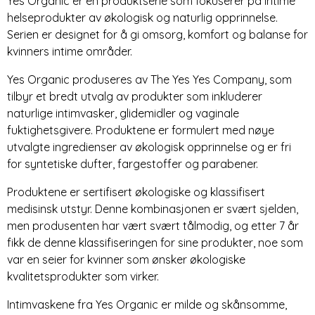
Yes Organic er en produktserie som fokuserer på intime
helseprodukter av økologisk og naturlig opprinnelse.
Serien er designet for å gi omsorg, komfort og balanse for
kvinners intime områder.
Yes Organic produseres av The Yes Yes Company, som
tilbyr et bredt utvalg av produkter som inkluderer
naturlige intimvasker, glidemidler og vaginale
fuktighetsgivere. Produktene er formulert med nøye
utvalgte ingredienser av økologisk opprinnelse og er fri
for syntetiske dufter, fargestoffer og parabener.
Produktene er sertifisert økologiske og klassifisert
medisinsk utstyr. Denne kombinasjonen er svært sjelden,
men produsenten har vært svært tålmodig, og etter 7 år
fikk de denne klassifiseringen for sine produkter, noe som
var en seier for kvinner som ønsker økologiske
kvalitetsprodukter som virker.
Intimvaskene fra Yes Organic er milde og skånsomme,