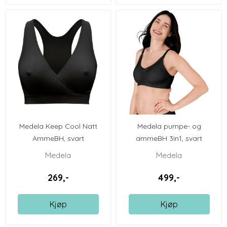
Medela Keep Cool Natt
Medela pumpe- og
AmmeBH, svart
ammeBH 3in1, svart
Medela
Medela
269,-
499,-
Kjøp
Kjøp