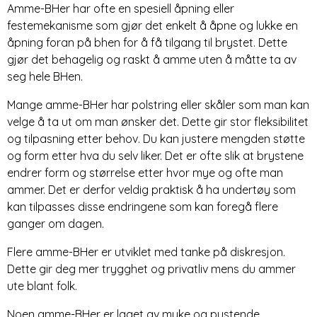
Amme-BHer har ofte en spesiell åpning eller
festemekanisme som gjør det enkelt å åpne og lukke en
åpning foran på bhen for å få tilgang til brystet. Dette
gjør det behagelig og raskt å amme uten å måtte ta av
seg hele BHen.
Mange amme-BHer har polstring eller skåler som man kan
velge å ta ut om man ønsker det. Dette gir stor fleksibilitet
og tilpasning etter behov. Du kan justere mengden støtte
og form etter hva du selv liker. Det er ofte slik at brystene
endrer form og størrelse etter hvor mye og ofte man
ammer. Det er derfor veldig praktisk å ha undertøy som
kan tilpasses disse endringene som kan foregå flere
ganger om dagen.
Flere amme-BHer er utviklet med tanke på diskresjon.
Dette gir deg mer trygghet og privatliv mens du ammer
ute blant folk.
Noen amme-BHer er laget av myke og pustende