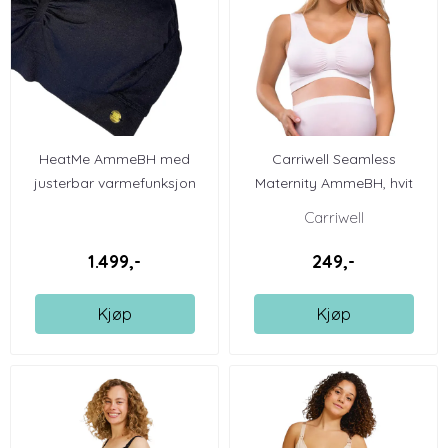
HeatMe AmmeBH med
Carriwell Seamless
justerbar varmefunksjon
Maternity AmmeBH, hvit
Carriwell
1.499,-
249,-
Kjøp
Kjøp