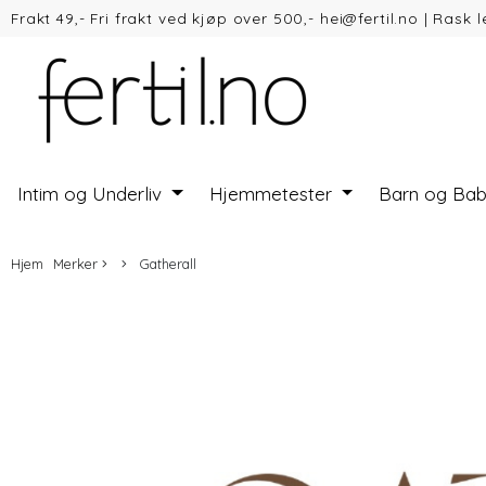
Frakt 49,- Fri frakt ved kjøp over 500,- hei@fertil.no
|
Rask l
Vipps
Intim og Underliv
Hjemmetester
Barn og Ba
Hjem
Merker
Gatherall