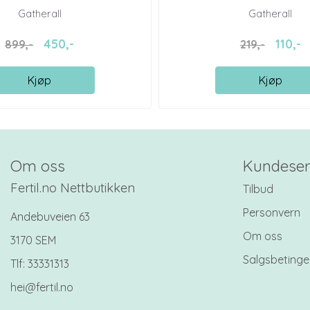
Gatherall
Gatherall
450,-
110,-
899,-
219,-
Kjøp
Kjøp
Om oss
Kundeser
Fertil.no Nettbutikken
Tilbud
Personvern
Andebuveien 63
Om oss
3170 SEM
Salgsbetinge
Tlf:
33331313
hei@fertil.no