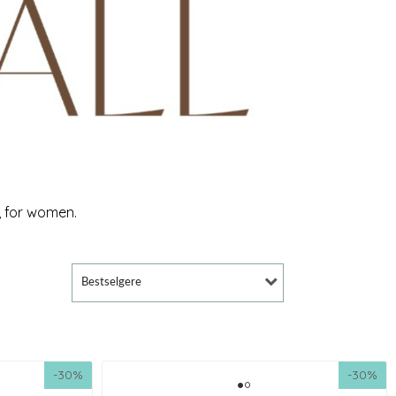
n, for women.
Bestselgere
-30%
-30%