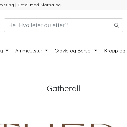
evering
|
Betal med Klarna og
by
Ammeutstyr
Gravid og Barsel
Kropp og
Gatherall