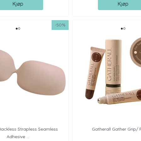
Kjøp
Kjøp
-50%
Backless Strapless Seamless
Gatherall Gather Grip/ 
Adhesive ...