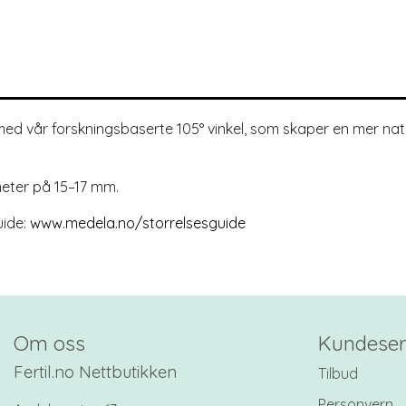
med vår forskningsbaserte 105° vinkel, som skaper en mer na
meter på 15–17 mm.
uide:
www.medela.no/storrelsesguide
Om oss
Kundeser
Fertil.no Nettbutikken
Tilbud
Personvern