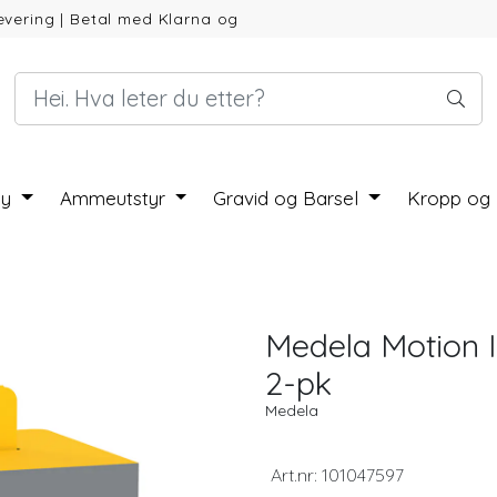
evering
|
Betal med Klarna og
by
Ammeutstyr
Gravid og Barsel
Kropp og
Medela Motion I
2-pk
Medela
Art.nr:
101047597