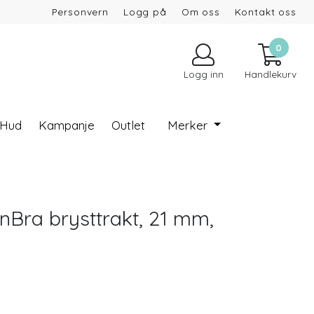
Personvern
Logg på
Om oss
Kontakt oss
0
Logg inn
Handlekurv
 Hud
Kampanje
Outlet
Merker
nBra brysttrakt, 21 mm,