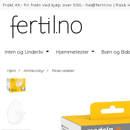
Frakt 49,- Fri frakt ved kjøp over 500,- hei@fertil.no
|
Rask l
Vipps
Intim og Underliv
Hjemmetester
Barn og Ba
Hjem
Ammeutstyr
Reservedeler