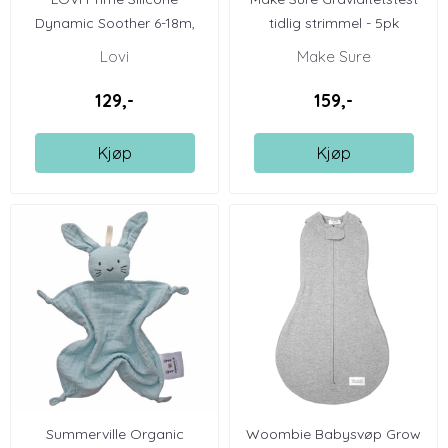
Dynamic Soother 6-18m,
tidlig strimmel - 5pk
2stk ...
Lovi
Make Sure
129,-
159,-
Kjøp
Kjøp
Summerville Organic
Woombie Babysvøp Grow