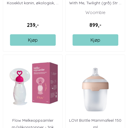
Koseklut kanin, økologisk, ...
With Me, Twilight (grå) Str ...
Woombie
239,-
899,-
Kjøp
Kjøp
Flow Melkeoppsamler
LOVI Bottle Mammafeel 150
m/silikonstopper - 1pk
ml