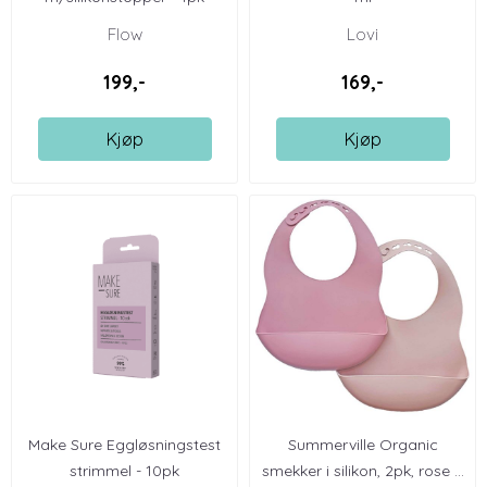
Flow
Lovi
199,-
169,-
Kjøp
Kjøp
Make Sure Eggløsningstest
Summerville Organic
strimmel - 10pk
smekker i silikon, 2pk, rose ...