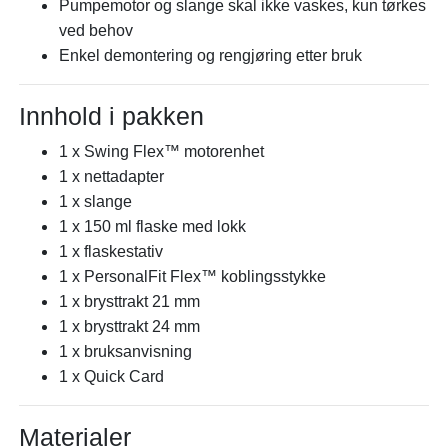
Pumpemotor og slange skal ikke vaskes, kun tørkes
ved behov
Enkel demontering og rengjøring etter bruk
Innhold i pakken
1 x Swing Flex™ motorenhet
1 x nettadapter
1 x slange
1 x 150 ml flaske med lokk
1 x flaskestativ
1 x PersonalFit Flex™ koblingsstykke
1 x brysttrakt 21 mm
1 x brysttrakt 24 mm
1 x bruksanvisning
1 x Quick Card
Materialer