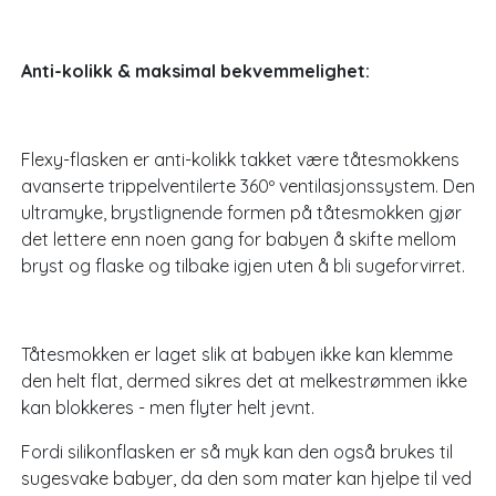
Anti-kolikk & maksimal bekvemmelighet:
Flexy-flasken er anti-kolikk takket være tåtesmokkens
avanserte trippelventilerte 360º ventilasjonssystem. Den
ultramyke, brystlignende formen på tåtesmokken gjør
det lettere enn noen gang for babyen å skifte mellom
bryst og flaske og tilbake igjen uten å bli sugeforvirret.
Tåtesmokken er laget slik at babyen ikke kan klemme
den helt flat, dermed sikres det at melkestrømmen ikke
kan blokkeres - men flyter helt jevnt.
Fordi silikonflasken er så myk kan den også brukes til
sugesvake babyer, da den som mater kan hjelpe til ved