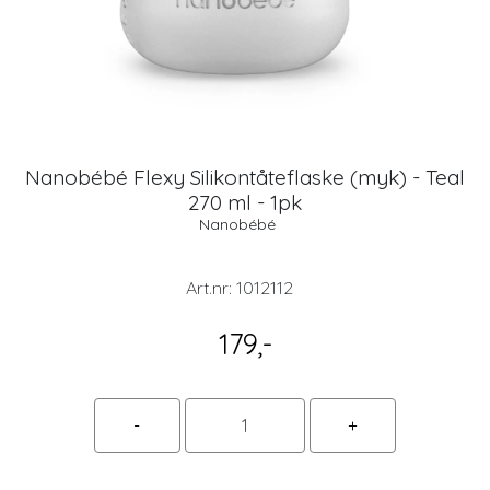
Nanobébé Flexy Silikontåteflaske (myk) - Teal
270 ml - 1pk
Nanobébé
Art.nr:
1012112
179,-