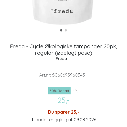
Freda - Cycle Økologiske tamponger 20pk,
regular (ødelagt pose)
Freda
Art.nr:
5060695960343
50% Rabatt
49,-
25,-
Du sparer 25,-
Tilbudet er gyldig ut 09.08.2026