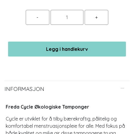
Legg i handlekurv
INFORMASJON
Freda Cycle Økologiske Tamponger
Cycle er utviklet for å tilby bærekraftig, pålitelig og
komfortabel menstruasjonspleie for alle. Med fokus på
både kvalitet og miljø gir disse tampongene trygg